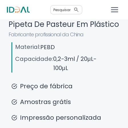
Saltar
Pesquisar
para
o
Pipeta De Pasteur Em Plástico
conteúdo
Fabricante profissional da China
Material:
PEBD
Capacidade:
0,2-3ml / 20μL-
100μL
Preço de fábrica
Amostras grátis
Impressão personalizada