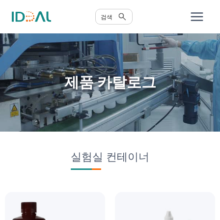
콘
검색
텐
츠
로
건
너
제품 카탈로그
뛰
기
실험실 컨테이너