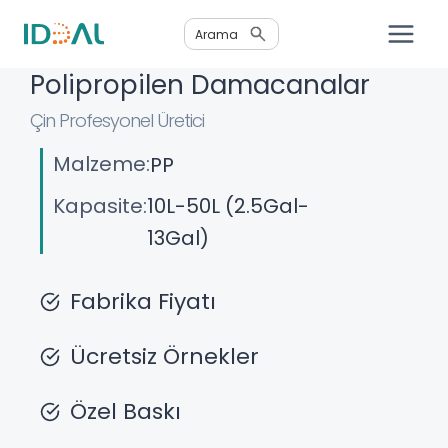
İçeriğe
Arama
geç
Polipropilen Damacanalar
Çin Profesyonel Üretici
Malzeme:
PP
Kapasite:
10L-50L (2.5Gal-
13Gal)
Fabrika Fiyatı
Ücretsiz Örnekler
Özel Baskı