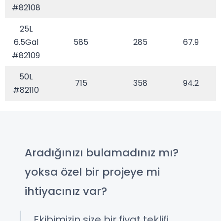
#82108
25L
6.5Gal
585
285
67.9
#82109
50L
715
358
94.2
#82110
Aradığınızı bulamadınız mı?
yoksa özel bir projeye mi
ihtiyacınız var?
Ekibimizin size bir fiyat teklifi