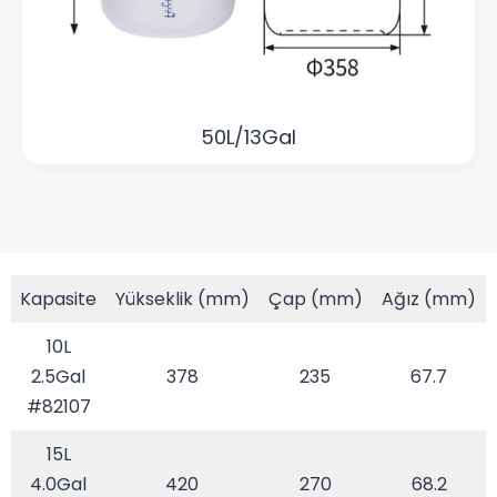
50L/13Gal
Kapasite
Yükseklik (mm)
Çap (mm)
Ağız (mm)
10L
2.5Gal
378
235
67.7
#82107
15L
4.0Gal
420
270
68.2