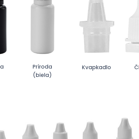
na
Príroda
Kvapkadlo
Č
(biela)