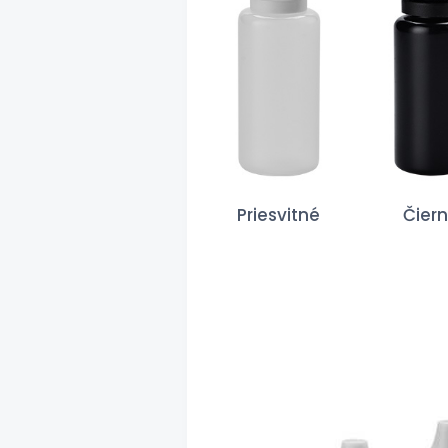
Priesvitné
Čier