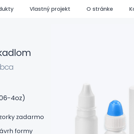
dukty
Vlastný projekt
O stránke
K
pkadlom
obca
,06-4oz)
zorky zadarmo
ávrh formy