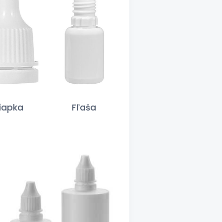
iapka
Fľaša