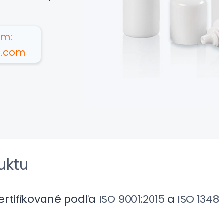
om:
l.com
uktu
ertifikované podľa
ISO 9001:2015
a
ISO 1348