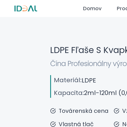
Prejsť
Domov
Pro
na
obsah
LDPE Fľaše S Kva
Čína Profesionálny výr
Materiál:
LDPE
Kapacita:
2ml-120ml (0
Továrenská cena
V
Vlastná tlač
N