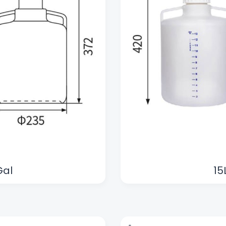
Gal
15