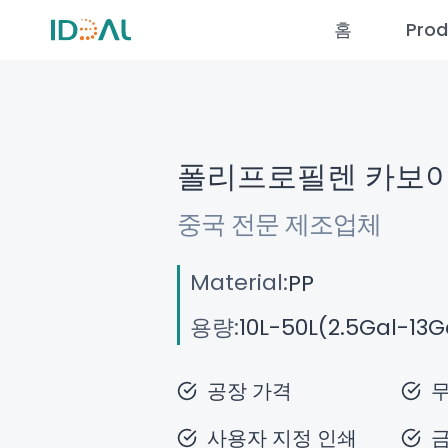
콘
홈
Prod
텐
츠
로
건
너
폴리프로필렌 카보
뛰
기
중국 전문 제조업체
Material:
PP
용량:
10L-50L(2.5Gal-13G
공장 가격
무
사용자 지정 인쇄
금