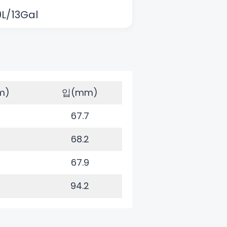
L/13Gal
m)
입(mm)
67.7
68.2
67.9
94.2