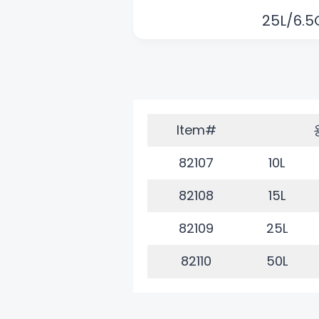
25L/6.5
Item#
82107
10L
82108
15L
82109
25L
82110
50L