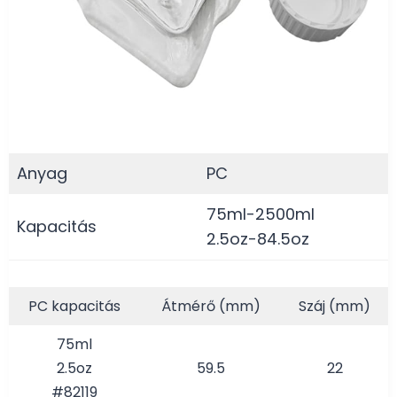
Anyag
PC
75ml-2500ml
Kapacitás
2.5oz-84.5oz
PC kapacitás
Átmérő (mm)
Száj (mm)
75ml
2.5oz
59.5
22
#82119