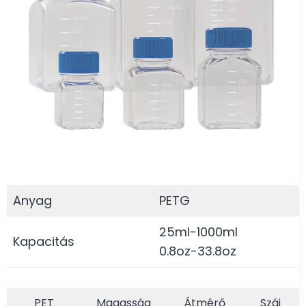
Anyag
PETG
25ml-1000ml
Kapacitás
0.8oz-33.8oz
PET
Magasság
Átmérő
Száj