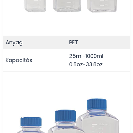
Anyag
PET
25ml-1000ml
Kapacitás
0.8oz-33.8oz