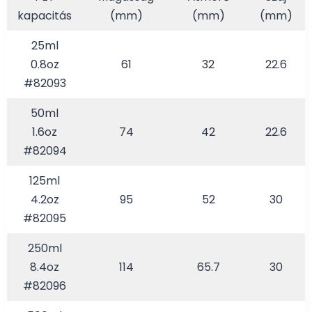
kapacitás
(mm)
(mm)
(mm)
25ml
0.8oz
61
32
22.6
#82093
50ml
1.6oz
74
42
22.6
#82094
125ml
4.2oz
95
52
30
#82095
250ml
8.4oz
114
65.7
30
#82096