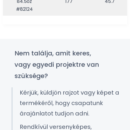
84.5oz
177
45.7
#82124
Nem találja, amit keres,
vagy egyedi projektre van
szüksége?
Kérjük, küldjön rajzot vagy képet a
termékéről, hogy csapatunk
árajánlatot tudjon adni.
Rendkívül versenyképes,