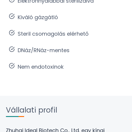
Elektronnyalábbal sterilizálva
Kiváló gázgátló
Steril csomagolás elérhető
DNáz/RNáz-mentes
Nem endotoxinok
Vállalati profil
Zhuhai Ideal Biotech Co., Ltd
. egy kínai