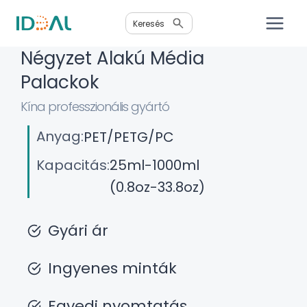
Ugrás
Keresés
a
tartalomra
Négyzet Alakú Média
Palackok
Kína professzionális gyártó
Anyag:
PET/PETG/PC
Kapacitás:
25ml-1000ml
(0.8oz-33.8oz)
Gyári ár
Ingyenes minták
Egyedi nyomtatás