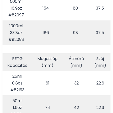
500ml
16.9oz
154
80
37.5
#82097
1000ml
33.8oz
186
98
37.5
#82098
PETG
Magasság
Átmérő
Száj
Kapacitás
(mm)
(mm)
(mm)
25ml
0.8oz
61
32
22.6
#82193
50ml
1.6oz
74
42
22.6