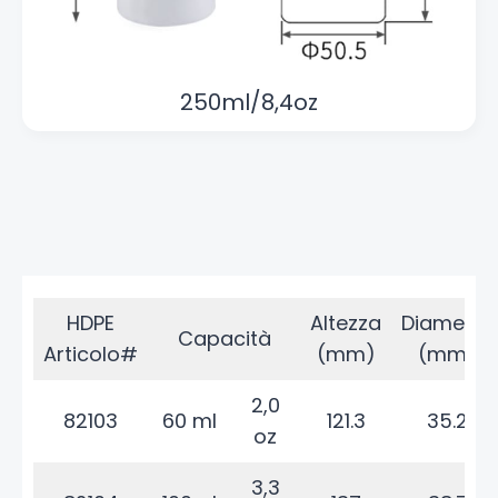
250ml/8,4oz
HDPE
Altezza
Diametro
Capacità
Articolo#
(mm)
(mm)
2,0
82103
60 ml
121.3
35.2
oz
3,3