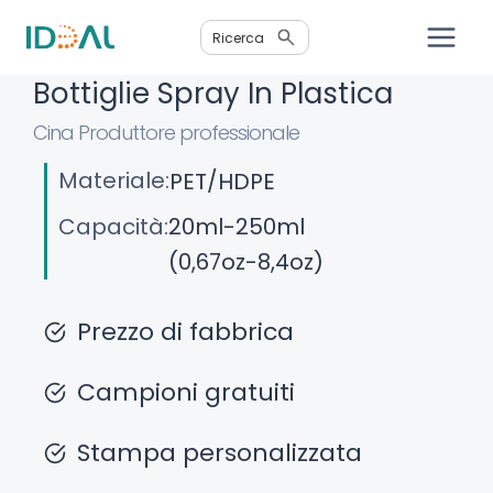
Salta
Ricerca
al
contenuto
Bottiglie Spray In Plastica
Cina Produttore professionale
Materiale:
PET/HDPE
Capacità:
20ml-250ml
(0,67oz-8,4oz)
Prezzo di fabbrica
Campioni gratuiti
Stampa personalizzata