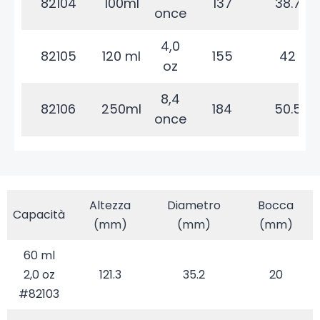
82104
100ml
137
38.7
once
4,0
82105
120 ml
155
42
oz
8,4
82106
250ml
184
50.5
once
Altezza
Diametro
Bocca
Capacità
(mm)
(mm)
(mm)
60 ml
2,0 oz
121.3
35.2
20
#82103