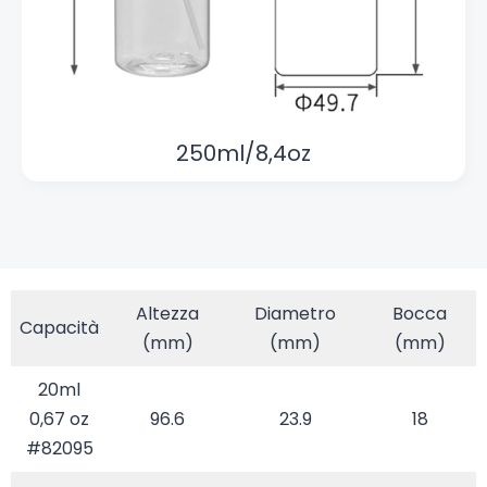
250ml/8,4oz
Altezza
Diametro
Bocca
Capacità
(mm)
(mm)
(mm)
20ml
0,67 oz
96.6
23.9
18
#82095