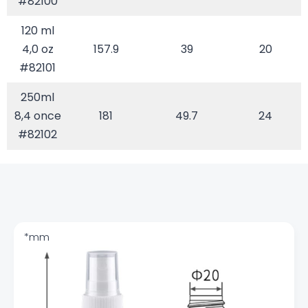
#82100
120 ml
4,0 oz
157.9
39
20
#82101
250ml
8,4 once
181
49.7
24
#82102