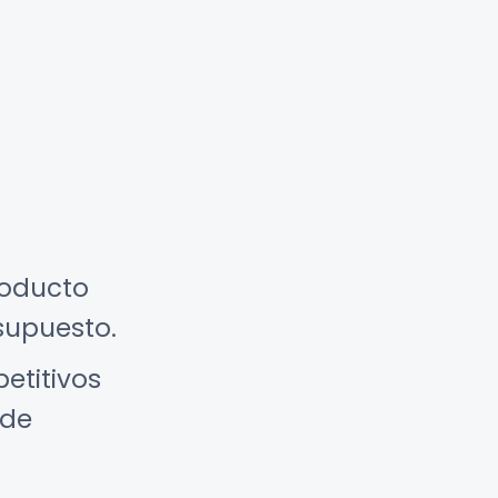
roducto
supuesto.
etitivos
 de