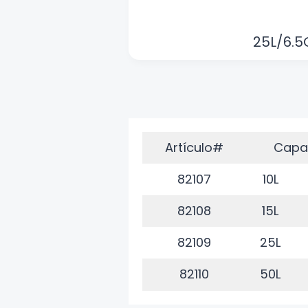
25L/6.5
Artículo#
Capa
82107
10L
82108
15L
82109
25L
82110
50L