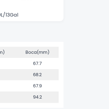
L/13Gal
m)
Boca(mm)
67.7
68.2
67.9
94.2