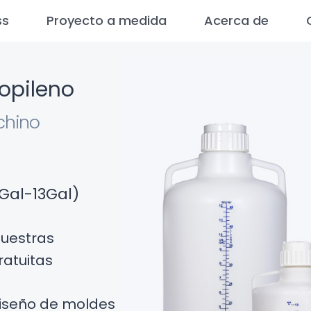
ss
Proyecto a medida
Acerca de
ropileno
chino
5Gal-13Gal)
uestras
ratuitas
iseño de moldes