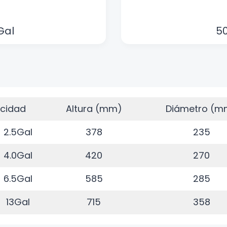
Gal
50
cidad
Altura (mm)
Diámetro (m
2.5Gal
378
235
4.0Gal
420
270
6.5Gal
585
285
13Gal
715
358