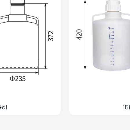
Gal
15