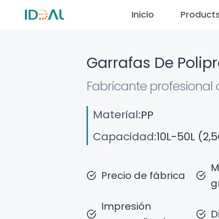
Saltar
Inicio
Product
al
contenido
Garrafas De Polip
Fabricante profesional 
Material:
PP
Capacidad:
10L-50L (2,
M
Precio de fábrica
g
Impresión
D